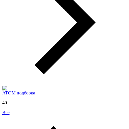
ATOM подборка
40
Все