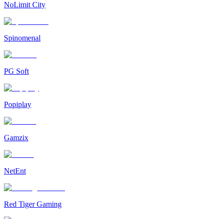
NoLimit City
Spinomenal
PG Soft
Popiplay
Gamzix
NetEnt
Red Tiger Gaming