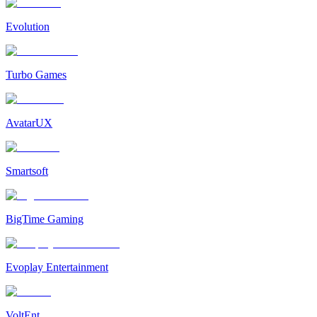
Evolution
Turbo Games
AvatarUX
Smartsoft
BigTime Gaming
Evoplay Entertainment
VoltEnt