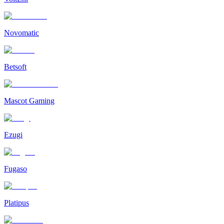
Novomatic
Betsoft
Mascot Gaming
Ezugi
Fugaso
Platipus