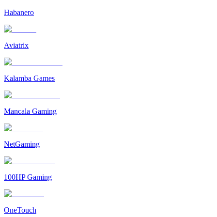
Habanero
Aviatrix
Kalamba Games
Mancala Gaming
NetGaming
100HP Gaming
OneTouch