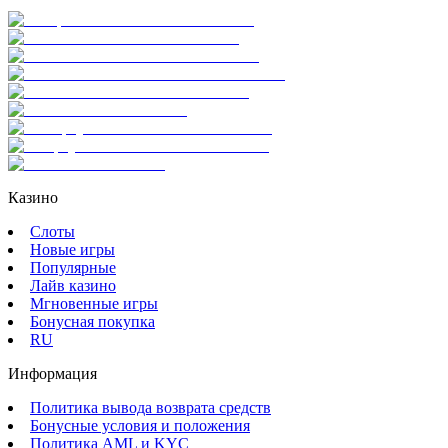
Казино
Слоты
Новые игры
Популярные
Лайв казино
Мгновенные игры
Бонусная покупка
RU
Информация
Политика вывода возврата средств
Бонусные условия и положения
Политика AML и KYC