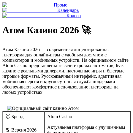
Промо
Календарь
Колесо
Атом Казино 2026 🚀
Атом Казино 2026 — современная лицензированная
платформа для онлайн-игры с удобным доступом с
компьютеров и мобильных устройств. На официальном сайте
Atom Casino представлены тысячи игровых автоматов, live-
казино с реальными дилерами, настольные игры и быстрые
игровые форматы. Русскоязычный интерфейс, адаптивная
мобильная версия и круглосуточная служба поддержки
обеспечивают комфортное использование платформы на
любых устройствах.
🥇 Бренд
Atom Casino
Актуальная платформа с улучшенным
📆 Версия 2026
функционалом