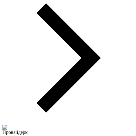
Провайдеры