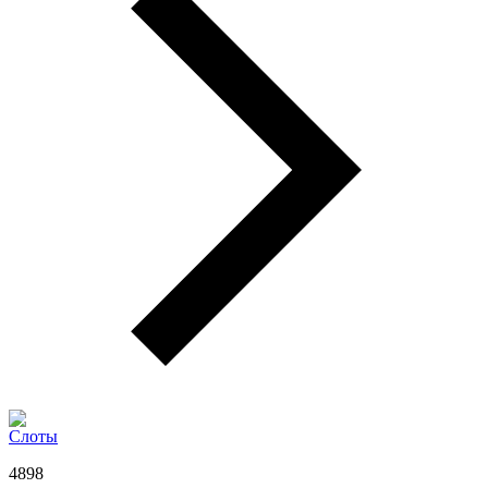
Слоты
4898