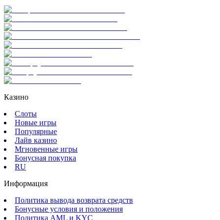
Казино
Слоты
Новые игры
Популярные
Лайв казино
Мгновенные игры
Бонусная покупка
RU
Информация
Политика вывода возврата средств
Бонусные условия и положения
Политика AML и KYC