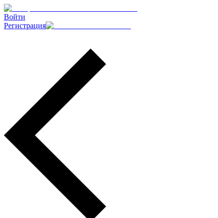
Войти
Регистрация