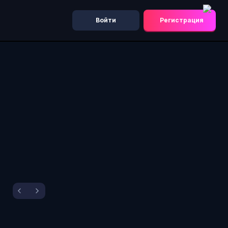
Войти
Регистрация