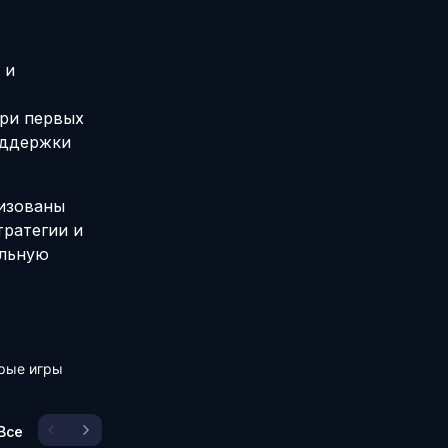
 и
при первых
оддержки
лизованы
тратегии и
альную
рые игры
Megaways
Покуп
Все