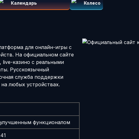
Календарь
Колесо
латформа для онлайн-игры с
йств. На официальном сайте
 live-казино с реальными
аты. Русскоязычный
точная служба поддержки
на любых устройствах.
с улучшенным функционалом
241