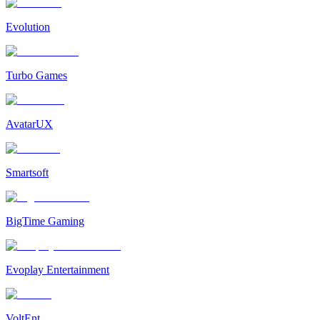
Evolution
Turbo Games
AvatarUX
Smartsoft
BigTime Gaming
Evoplay Entertainment
VoltEnt