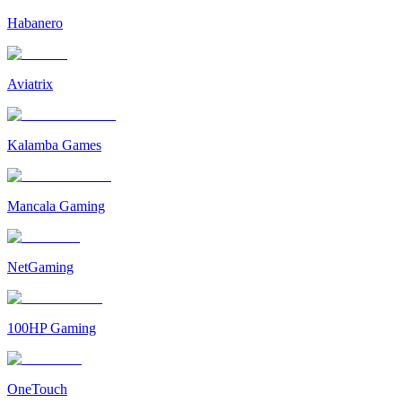
Habanero
Aviatrix
Kalamba Games
Mancala Gaming
NetGaming
100HP Gaming
OneTouch