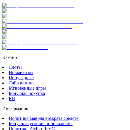
Казино
Слоты
Новые игры
Популярные
Лайв казино
Мгновенные игры
Бонусная покупка
RU
Информация
Политика вывода возврата средств
Бонусные условия и положения
Политика AML и KYC