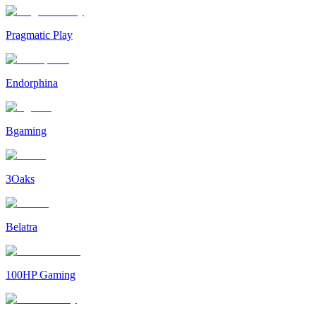
Pragmatic Play
Endorphina
Bgaming
3Oaks
Belatra
100HP Gaming