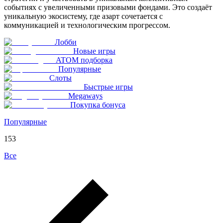
событиях с увеличенными призовыми фондами. Это создаёт
уникальную экосистему, где азарт сочетается с
коммуникацией и технологическим прогрессом.
Лобби
Новые игры
ATOM подборка
Популярные
Слоты
Быстрые игры
Megaways
Покупка бонуса
Популярные
153
Все