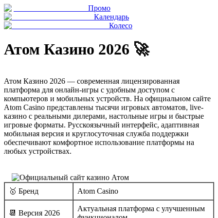
Промо
Календарь
Колесо
Атом Казино 2026 🚀
Атом Казино 2026 — современная лицензированная
платформа для онлайн-игры с удобным доступом с
компьютеров и мобильных устройств. На официальном сайте
Atom Casino представлены тысячи игровых автоматов, live-
казино с реальными дилерами, настольные игры и быстрые
игровые форматы. Русскоязычный интерфейс, адаптивная
мобильная версия и круглосуточная служба поддержки
обеспечивают комфортное использование платформы на
любых устройствах.
🥇 Бренд
Atom Casino
Актуальная платформа с улучшенным
📆 Версия 2026
функционалом