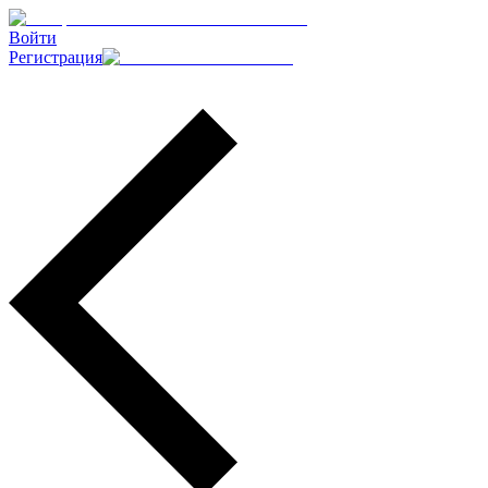
Войти
Регистрация