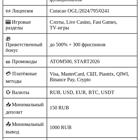
📜 Лицензия
Curacao OGL/2024/795/0241
🎰 Игровые
Слоты, Live Casino, Fast Games,
разделы
TV‑игры
🎁
Приветственный
до 500% + 300 фриспинов
бонус
🎫 Промокоды
ATOM500, START2026
💳 Платёжные
Visa, MasterCard, СБП, Piastrix, QIWI,
Binance Pay, Crypto
методы
💱 Валюты
RUB, USD, EUR, BTC, USDT
📥 Минимальный
150 RUB
депозит
📤 Минимальный
1000 RUB
вывод