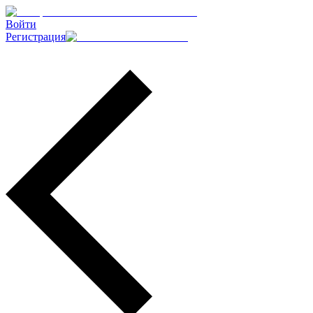
Войти
Регистрация