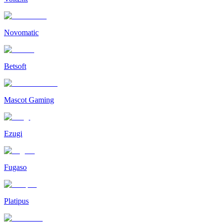
Novomatic
Betsoft
Mascot Gaming
Ezugi
Fugaso
Platipus