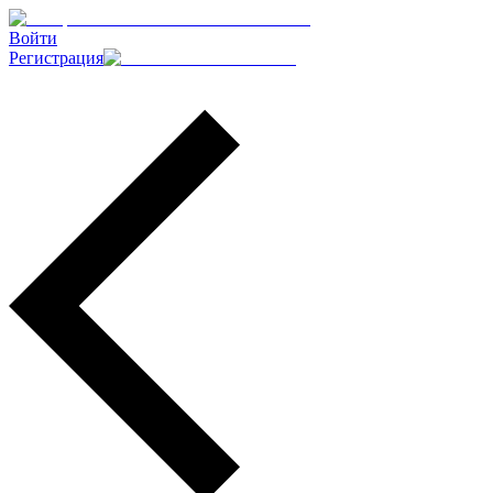
Войти
Регистрация