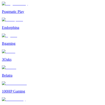
Pragmatic Play
Endorphina
Bgaming
3Oaks
Belatra
100HP Gaming