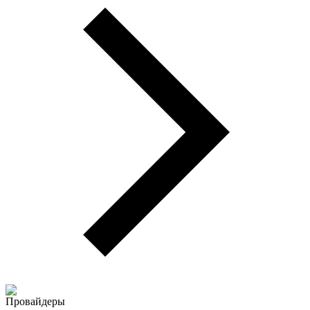
Провайдеры