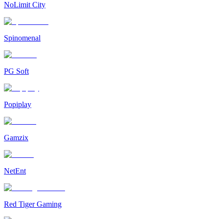
NoLimit City
Spinomenal
PG Soft
Popiplay
Gamzix
NetEnt
Red Tiger Gaming