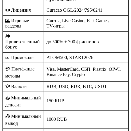
📜 Лицензия
Curacao OGL/2024/795/0241
🎰 Игровые
Слоты, Live Casino, Fast Games,
разделы
TV‑игры
🎁
Приветственный
до 500% + 300 фриспинов
бонус
🎫 Промокоды
ATOM500, START2026
💳 Платёжные
Visa, MasterCard, СБП, Piastrix, QIWI,
Binance Pay, Crypto
методы
💱 Валюты
RUB, USD, EUR, BTC, USDT
📥 Минимальный
150 RUB
депозит
📤 Минимальный
1000 RUB
вывод