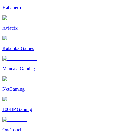
Habanero
Aviatrix
Kalamba Games
Mancala Gaming
NetGaming
100HP Gaming
OneTouch