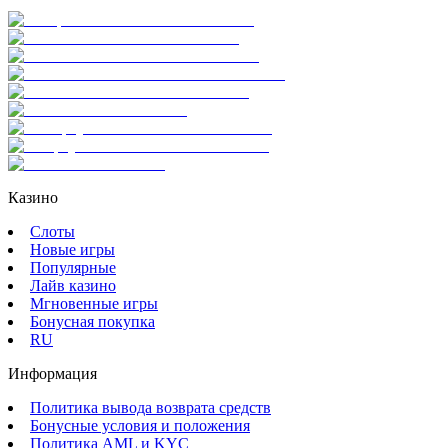
Казино
Слоты
Новые игры
Популярные
Лайв казино
Мгновенные игры
Бонусная покупка
RU
Информация
Политика вывода возврата средств
Бонусные условия и положения
Политика AML и KYC