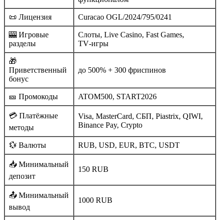
📜 Лицензия
Curacao OGL/2024/795/0241
🎰 Игровые
Слоты, Live Casino, Fast Games,
разделы
TV‑игры
🎁
Приветственный
до 500% + 300 фриспинов
бонус
🎫 Промокоды
ATOM500, START2026
💳 Платёжные
Visa, MasterCard, СБП, Piastrix, QIWI,
Binance Pay, Crypto
методы
💱 Валюты
RUB, USD, EUR, BTC, USDT
📥 Минимальный
150 RUB
депозит
📤 Минимальный
1000 RUB
вывод