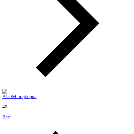
ATOM подборка
40
Все