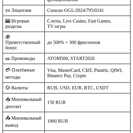
📜 Лицензия
Curacao OGL/2024/795/0241
🎰 Игровые
Слоты, Live Casino, Fast Games,
разделы
TV‑игры
🎁
Приветственный
до 500% + 300 фриспинов
бонус
🎫 Промокоды
ATOM500, START2026
💳 Платёжные
Visa, MasterCard, СБП, Piastrix, QIWI,
Binance Pay, Crypto
методы
💱 Валюты
RUB, USD, EUR, BTC, USDT
📥 Минимальный
150 RUB
депозит
📤 Минимальный
1000 RUB
вывод