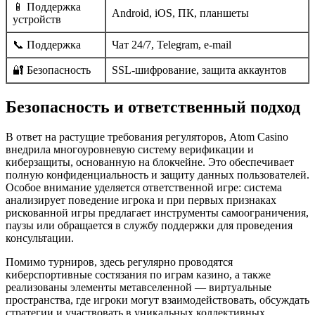
📱 Поддержка
Android, iOS, ПК, планшеты
устройств
📞 Поддержка
Чат 24/7, Telegram, e‑mail
🔐 Безопасность
SSL‑шифрование, защита аккаунтов
Безопасность и ответственный подход
В ответ на растущие требования регуляторов, Atom Casino
внедрила многоуровневую систему верификации и
киберзащиты, основанную на блокчейне. Это обеспечивает
полную конфиденциальность и защиту данных пользователей.
Особое внимание уделяется ответственной игре: система
анализирует поведение игрока и при первых признаках
рискованной игры предлагает инструменты самоограничения,
паузы или обращается в службу поддержки для проведения
консультации.
Помимо турниров, здесь регулярно проводятся
киберспортивные состязания по играм казино, а также
реализованы элементы метавселенной — виртуальные
пространства, где игроки могут взаимодействовать, обсуждать
стратегии и участвовать в уникальных коллективных