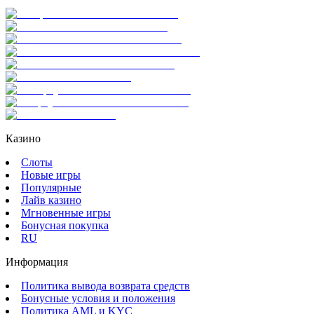
Казино
Слоты
Новые игры
Популярные
Лайв казино
Мгновенные игры
Бонусная покупка
RU
Информация
Политика вывода возврата средств
Бонусные условия и положения
Политика AML и KYC