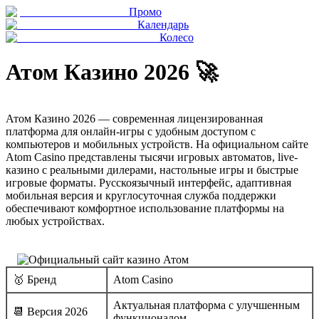
Промо
Календарь
Колесо
Атом Казино 2026 🚀
Атом Казино 2026 — современная лицензированная
платформа для онлайн-игры с удобным доступом с
компьютеров и мобильных устройств. На официальном сайте
Atom Casino представлены тысячи игровых автоматов, live-
казино с реальными дилерами, настольные игры и быстрые
игровые форматы. Русскоязычный интерфейс, адаптивная
мобильная версия и круглосуточная служба поддержки
обеспечивают комфортное использование платформы на
любых устройствах.
🥇 Бренд
Atom Casino
Актуальная платформа с улучшенным
📆 Версия 2026
функционалом