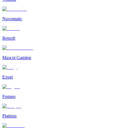
Novomatic
Betsoft
Mascot Gaming
Ezugi
Fugaso
Platipus