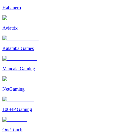
Habanero
Aviatrix
Kalamba Games
Mancala Gaming
NetGaming
100HP Gaming
OneTouch