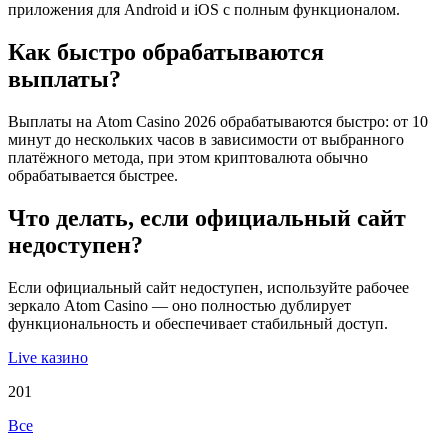
приложения для Android и iOS с полным функционалом.
Как быстро обрабатываются
выплаты?
Выплаты на Atom Casino 2026 обрабатываются быстро: от 10
минут до нескольких часов в зависимости от выбранного
платёжного метода, при этом криптовалюта обычно
обрабатывается быстрее.
Что делать, если официальный сайт
недоступен?
Если официальный сайт недоступен, используйте рабочее
зеркало Atom Casino — оно полностью дублирует
функциональность и обеспечивает стабильный доступ.
Live казино
201
Все