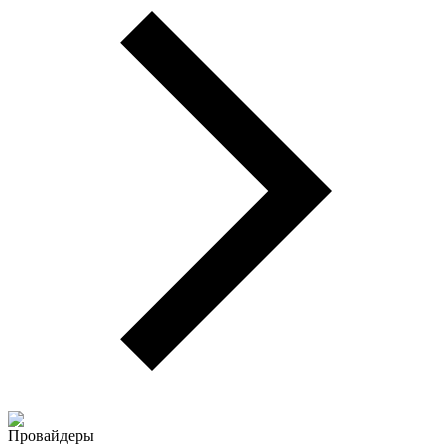
Провайдеры