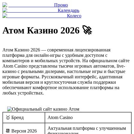
Промо
Календарь
Колесо
Атом Казино 2026 🚀
Атом Казино 2026 — современная лицензированная
платформа для онлайн-игры с удобным доступом с
компьютеров и мобильных устройств. На официальном сайте
Atom Casino представлены тысячи игровых автоматов, live-
казино с реальными дилерами, настольные игры и быстрые
игровые форматы. Русскоязычный интерфейс, адаптивная
мобильная версия и круглосуточная служба поддержки
обеспечивают комфортное использование платформы на
любых устройствах.
🥇 Бренд
Atom Casino
Актуальная платформа с улучшенным
📆 Версия 2026
функционалом