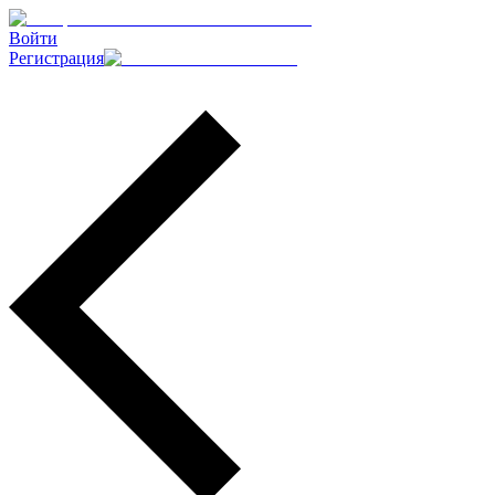
Войти
Регистрация