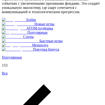
событиях с увеличенными призовыми фондами. Это создаёт
уникальную экосистему, где азарт сочетается с
коммуникацией и технологическим прогрессом.
Лобби
Новые игры
ATOM подборка
Популярные
Слоты
Быстрые игры
Megaways
Покупка бонуса
Популярные
153
Все