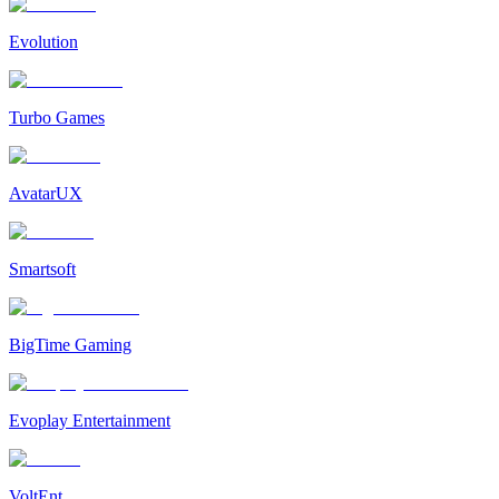
Evolution
Turbo Games
AvatarUX
Smartsoft
BigTime Gaming
Evoplay Entertainment
VoltEnt