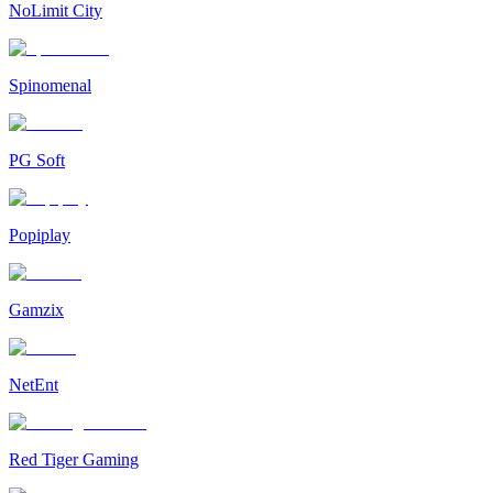
NoLimit City
Spinomenal
PG Soft
Popiplay
Gamzix
NetEnt
Red Tiger Gaming