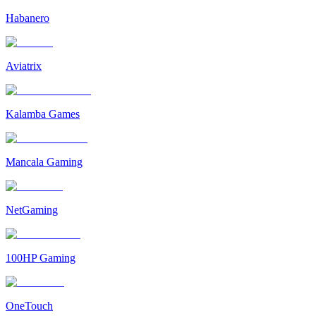
Habanero
Aviatrix
Kalamba Games
Mancala Gaming
NetGaming
100HP Gaming
OneTouch