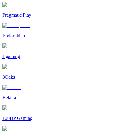
Pragmatic Play
Endorphina
Bgaming
3Oaks
Belatra
100HP Gaming