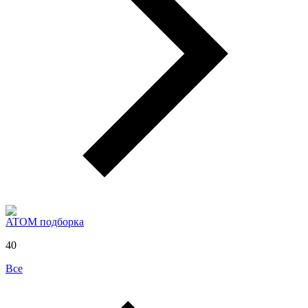
ATOM подборка
40
Все