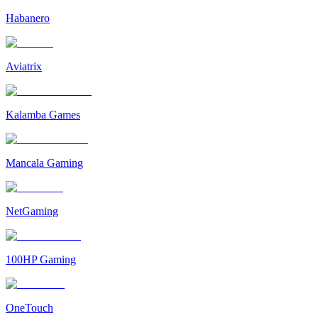
Habanero
Aviatrix
Kalamba Games
Mancala Gaming
NetGaming
100HP Gaming
OneTouch