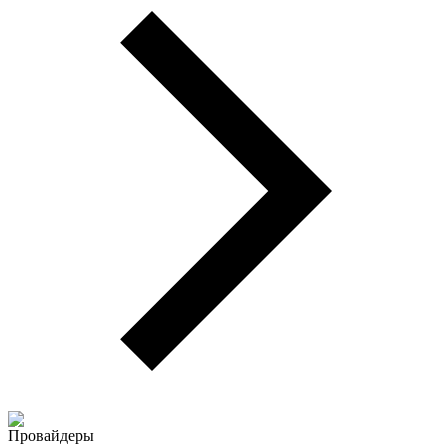
Провайдеры