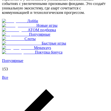
событиях с увеличенными призовыми фондами. Это создаёт
уникальную экосистему, где азарт сочетается с
коммуникацией и технологическим прогрессом.
Лобби
Новые игры
ATOM подборка
Популярные
Слоты
Быстрые игры
Megaways
Покупка бонуса
Популярные
153
Все