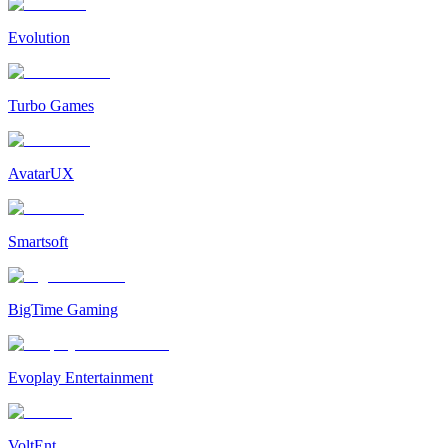
Evolution
Turbo Games
AvatarUX
Smartsoft
BigTime Gaming
Evoplay Entertainment
VoltEnt