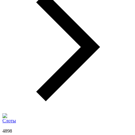
Слоты
4898