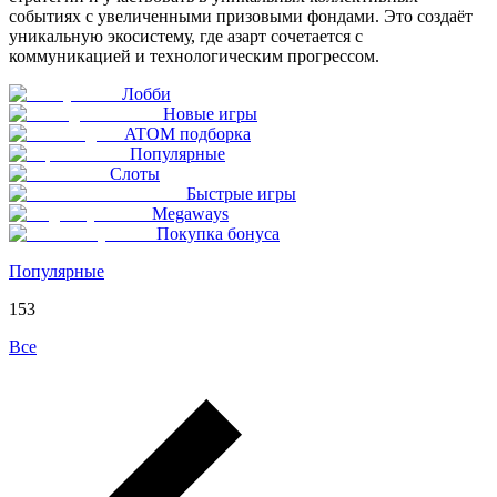
событиях с увеличенными призовыми фондами. Это создаёт
уникальную экосистему, где азарт сочетается с
коммуникацией и технологическим прогрессом.
Лобби
Новые игры
ATOM подборка
Популярные
Слоты
Быстрые игры
Megaways
Покупка бонуса
Популярные
153
Все