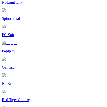
NoLimit City
Spinomenal
PG Soft
Popiplay
Gamzix
NetEnt
Red Tiger Gaming