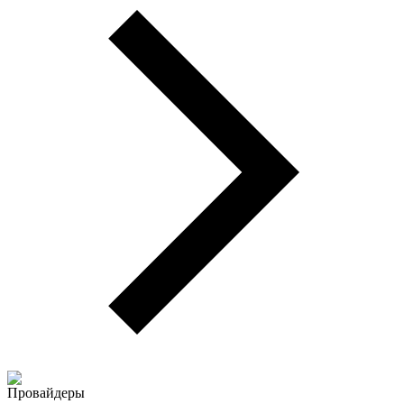
Провайдеры