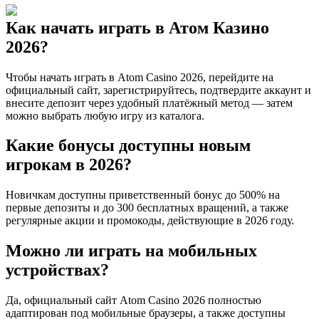
Как начать играть в Атом Казино
2026?
Чтобы начать играть в Atom Casino 2026, перейдите на
официальный сайт, зарегистрируйтесь, подтвердите аккаунт и
внесите депозит через удобный платёжный метод — затем
можно выбрать любую игру из каталога.
Какие бонусы доступны новым
игрокам в 2026?
Новичкам доступны приветственный бонус до 500% на
первые депозиты и до 300 бесплатных вращений, а также
регулярные акции и промокоды, действующие в 2026 году.
Можно ли играть на мобильных
устройствах?
Да, официальный сайт Atom Casino 2026 полностью
адаптирован под мобильные браузеры, а также доступны