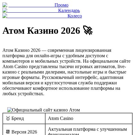
Промо
Календарь
Колесо
Атом Казино 2026 🚀
Атом Казино 2026 — современная лицензированная
платформа для онлайн-игры с удобным доступом с
компьютеров и мобильных устройств. На официальном сайте
Atom Casino представлены тысячи игровых автоматов, live-
казино с реальными дилерами, настольные игры и быстрые
игровые форматы. Русскоязычный интерфейс, адаптивная
мобильная версия и круглосуточная служба поддержки
обеспечивают комфортное использование платформы на
любых устройствах.
🥇 Бренд
Atom Casino
Актуальная платформа с улучшенным
📆 Версия 2026
функционалом