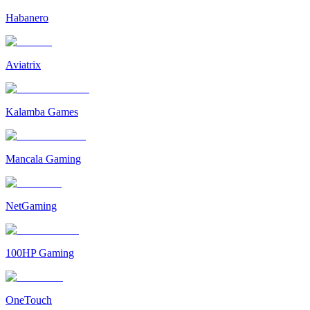
Habanero
Aviatrix
Kalamba Games
Mancala Gaming
NetGaming
100HP Gaming
OneTouch