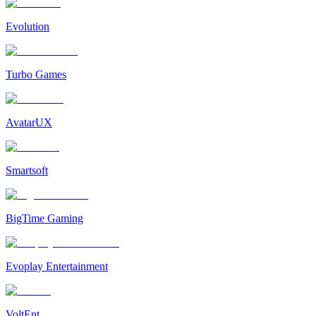
Evolution
Turbo Games
AvatarUX
Smartsoft
BigTime Gaming
Evoplay Entertainment
VoltEnt