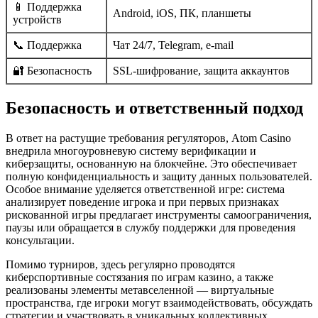
📱 Поддержка
Android, iOS, ПК, планшеты
устройств
📞 Поддержка
Чат 24/7, Telegram, e‑mail
🔐 Безопасность
SSL‑шифрование, защита аккаунтов
Безопасность и ответственный подход
В ответ на растущие требования регуляторов, Atom Casino
внедрила многоуровневую систему верификации и
киберзащиты, основанную на блокчейне. Это обеспечивает
полную конфиденциальность и защиту данных пользователей.
Особое внимание уделяется ответственной игре: система
анализирует поведение игрока и при первых признаках
рискованной игры предлагает инструменты самоограничения,
паузы или обращается в службу поддержки для проведения
консультации.
Помимо турниров, здесь регулярно проводятся
киберспортивные состязания по играм казино, а также
реализованы элементы метавселенной — виртуальные
пространства, где игроки могут взаимодействовать, обсуждать
стратегии и участвовать в уникальных коллективных