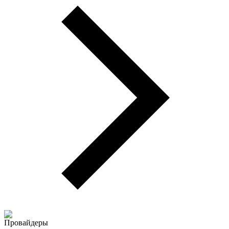
Провайдеры